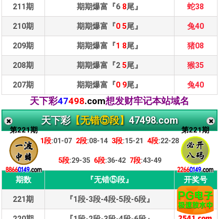
211期
期期爆富『6
8
尾』
蛇38
210期
期期爆富『
0 5
尾』
兔40
209期
期期爆富『
1 8
尾』
猪08
208期
期期爆富『2
5
尾』
猴35
207期
期期爆富『
0
9
尾』
兔40
天下彩
47
498
.com
想发财牢记本站域名
天下彩
【无错⑤段】
47498.com
✖️
✖️
第
221
期
第
221
期
1段
:01-07
2段
:08-14
3段
:15-21
4段
:22-28
5段
:29-35
6段
:36-42
7段
:43-49
期数
『无错⑤段』
开奖号
221期
『1段-3段-4段-5段-6段』
？00
220期
『1段-2段-3段-4段-6段』
羊48