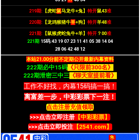
219期:
【虎蛇
鼠
马龙牛+兔】
特开
鼠43
准
220期:
【龙鸡猴猪牛
羊
+狗】
特开
羊48
准
221期:
【鼠猴虎蛇兔牛+羊】
特开
？00
准
221期
15码:43 19 07 23 11 41 05 38 14 04
28 06 42 48 12
本
站21.00分前不定期公开最新内幕资
料
222期必中15码
《只限前300名》
222期泄密三中三
《聊天室提前看》
工作不好找，内幕15码搞一搞！
离富差一步，中彩彩票下一注！
点击注册充值领取
>>>点击立即注册
【中彩彩票】
>>>点击立即投注
【2541.com】