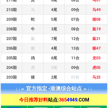
211期
虎
6尾
08合
马01
210期
马
4尾
09合
马49
209期
蛇
5尾
07合
猪08
208期
牛
3尾
08合
鼠19
207期
鼠
7尾
12合
鼠31
206期
猴
4尾
13合
猴47
205期
鸡
6尾
11合
龙03
204期
虎
5尾
09合
虎05
203期
猪
2尾
07合
马25
↓↓≌ 官方指定 •
港澳综合站点 ≌↓↓
今日推荐好料
站点:
365
4949
.COM