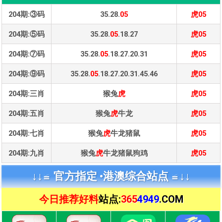
204期:③码
35.28.
05
虎05
204期:⑤码
35.28.
05
.18.27
虎05
204期:⑦码
35.28.
05
.18.27.20.31
虎05
204期:⑨码
35.28.
05
.18.27.20.31.45.46
虎05
204期:三肖
猴兔
虎
虎05
204期:五肖
猴兔
虎
牛龙
虎05
204期:七肖
猴兔
虎
牛龙猪鼠
虎05
204期:九肖
猴兔
虎
牛龙猪鼠狗鸡
虎05
↓↓≌ 官方指定 •
港澳综合站点 ≌↓↓
今日推荐好料
站点:
365
4949
.COM