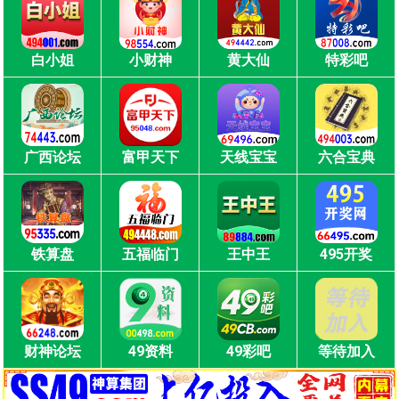
白小姐
小财神
黄大仙
特彩吧
广西论坛
富甲天下
天线宝宝
六合宝典
铁算盘
五福临门
王中王
495开奖
财神论坛
49资料
49彩吧
等待加入