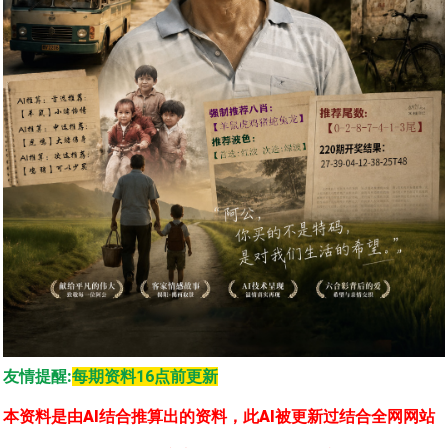
友情提醒:
每期资料16点前更新
本资料是由AI结合推算出的资料，此AI被更新过结合全网网站